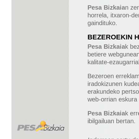
Pesa Bizkaia
n ze
horrela, itxaron-de
gaindituko.
BEZEROEKIN 
Pesa Bizkaia
k be
betiere webgunean 
kalitate-ezaugarri
Bezeroen erreklam
iradokizunen kudea
erakundeko pertso
web-orrian eskura 
Pesa Bizkaia
k err
ibilgailuan bertan.