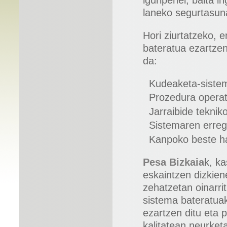
iguripenei, baita i
laneko segurtasun
Hori ziurtatzeko,
bateratua ezartze
da:
Kudeaketa-sistem
Prozedura operat
Jarraibide teknik
Sistemaren erreg
Kanpoko beste ha
Pesa Bizkaia
k, ka
eskaintzen dizkien
zehatzetan oinarri
sistema bateratuak
ezartzen ditu eta 
kalitatean neurket