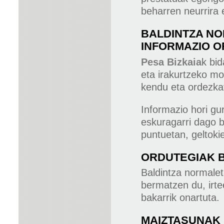
beharren neurrira 
BALDINTZA NO
INFORMAZIO 
Pesa Bizkaia
k bid
eta irakurtzeko m
kendu eta ordezka
Informazio hori g
eskuragarri dago b
puntuetan, geltoki
ORDUTEGIAK 
Baldintza normale
bermatzen du, irt
bakarrik onartuta.
MAIZTASUNAK