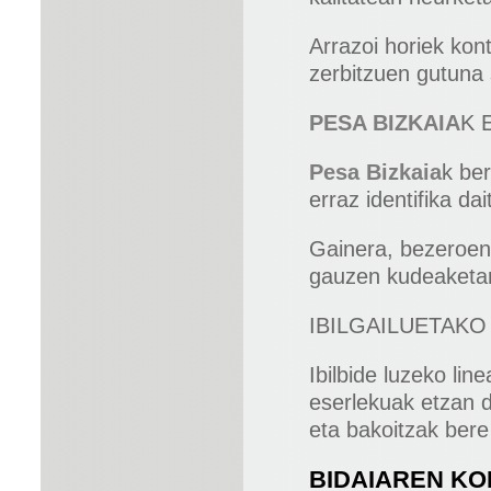
Arrazoi horiek ko
zerbitzuen gutuna 
PESA BIZKAIA
K 
Pesa Bizkaia
k ber
erraz identifika d
Gainera, bezeroen 
gauzen kudeaketar
IBILGAILUETAK
Ibilbide luzeko lin
eserlekuak etzan d
eta bakoitzak bere
BIDAIAREN K