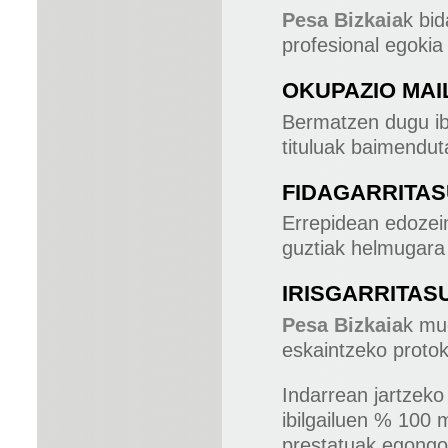
Pesa Bizkaia
k bid
profesional egokia 
OKUPAZIO MAI
Bermatzen dugu ibi
tituluak baimendut
FIDAGARRITA
Errepidean edozein
guztiak helmugara 
IRISGARRITAS
Pesa Bizkaia
k mu
eskaintzeko protok
Indarrean jartzeko 
ibilgailuen % 100 
prestatuak egongo