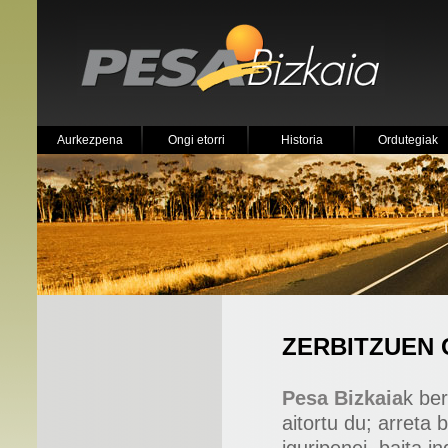
Aurkezpena
Ongi etorri
Historia
Ordutegiak
ZERBITZUEN
Pesa Bizkaia
k be
aitortu du; arreta 