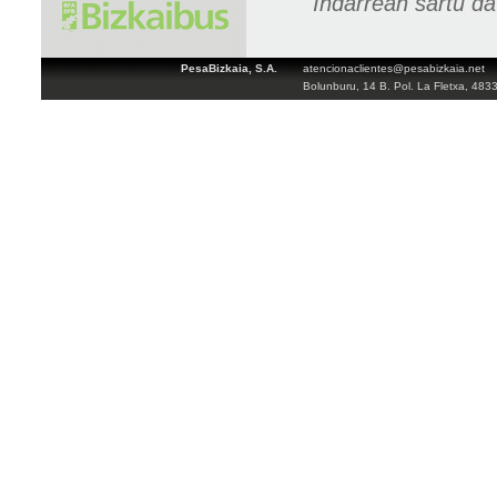
Indarrean sartu d
PesaBizkaia, S.A.
atencionaclientes@pesabizkaia.net
Bolunburu, 14 B. Pol. La Fletxa, 483